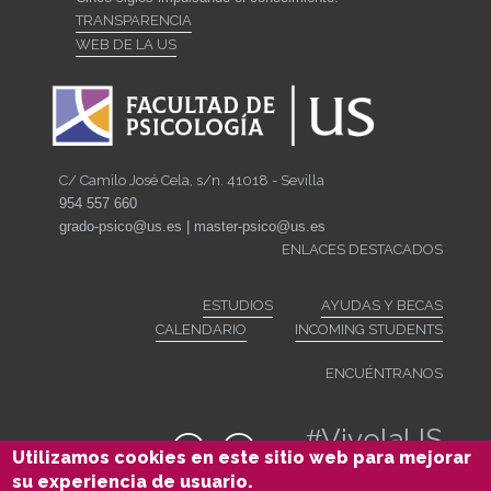
TRANSPARENCIA
WEB DE LA US
C/ Camilo José Cela, s/n. 41018 - Sevilla
954 557 660
grado-psico@us.es | master-psico@us.es
ENLACES DESTACADOS
ESTUDIOS
AYUDAS Y BECAS
CALENDARIO
INCOMING STUDENTS
ENCUÉNTRANOS
#
VivelaUS
Utilizamos cookies en este sitio web para mejorar
su experiencia de usuario.