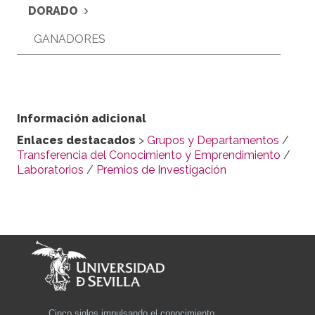
›
DORADO
GANADORES
Información adicional
Enlaces destacados
>
Grupos y Departamentos
/
Transferencia del Conocimiento y Emprendimiento
/
Laboratorios
/
Premios de Investigación
Cinco siglos impulsando el conocimiento.