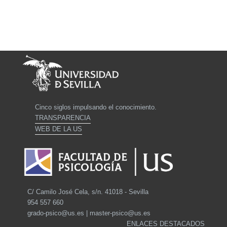
Cinco siglos impulsando el conocimiento.
TRANSPARENCIA
WEB DE LA US
C/ Camilo José Cela, s/n. 41018 - Sevilla
954 557 660
grado-psico@us.es | master-psico@us.es
ENLACES DESTACADOS