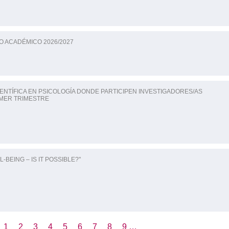
O ACADÉMICO 2026/2027
IENTÍFICA EN PSICOLOGÍA DONDE PARTICIPEN INVESTIGADORES/AS
IMER TRIMESTRE
BEING – IS IT POSSIBLE?"
Página
1
Page
2
Page
3
Page
4
Page
5
Page
6
Page
7
Page
8
Page
9
…