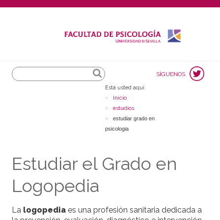
Search
SÍGUENOS
Está usted aquí:
Inicio
estudios
estudiar grado en
psicologia
Estudiar el Grado en
Logopedia
La
logopedia
es una profesión sanitaria dedicada a