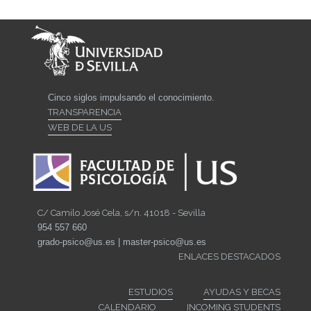
Cinco siglos impulsando el conocimiento.
TRANSPARENCIA
WEB DE LA US
C/ Camilo José Cela, s/n. 41018 - Sevilla
954 557 660
grado-psico@us.es | master-psico@us.es
ENLACES DESTACADOS
ESTUDIOS
AYUDAS Y BECAS
CALENDARIO
INCOMING STUDENTS