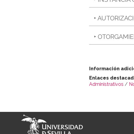
‣ AUTORIZAC
‣ OTORGAMI
Información adici
Enlaces destaca
Administrativos
/
N