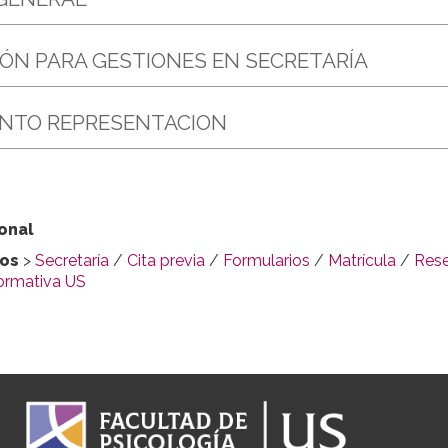
IÓN PARA GESTIONES EN SECRETARÍA
ENTO REPRESENTACION
onal
dos
>
Secretaría
/
Cita previa
/
Formularios
/
Matrícula
/
Rese
ormativa US