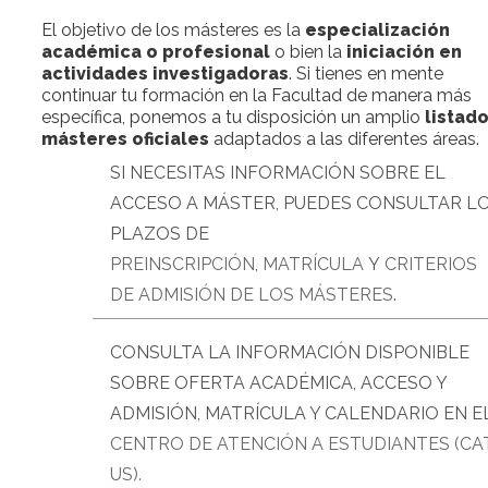
El objetivo de los másteres es la
especialización
académica o profesional
o bien la
iniciación en
actividades investigadoras
. Si tienes en mente
continuar tu formación en la Facultad de manera más
específica, ponemos a tu disposición un amplio
listad
másteres oficiales
adaptados a las diferentes áreas.
SI NECESITAS INFORMACIÓN SOBRE EL
ACCESO A MÁSTER, PUEDES CONSULTAR L
PLAZOS DE
PREINSCRIPCIÓN
,
MATRÍCULA
Y
CRITERIOS
DE ADMISIÓN DE LOS MÁSTERES
.
CONSULTA LA INFORMACIÓN DISPONIBLE
SOBRE OFERTA ACADÉMICA, ACCESO Y
ADMISIÓN, MATRÍCULA Y CALENDARIO EN E
CENTRO DE ATENCIÓN A ESTUDIANTES (CA
US).