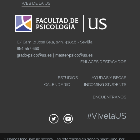
WEB DE LA US
C/ Camilo José Cela, s/n. 41018 - Sevilla
954 557 660
grado-psico@us.es | master-psico@us.es
ENLACES DESTACADOS
ESTUDIOS
AYUDAS Y BECAS
CALENDARIO
INCOMING STUDENTS
ENCUÉNTRANOS
#
VivelaUS
*Usamos lenguaje no sexista. Las referencias en género masculino, por