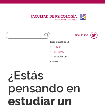
Search
SÍGUENOS
Está usted aquí:
Inicio
estudios
estudiar un
master
¿Estás
pensando en
estudiar un