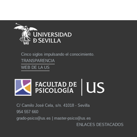
Cinco siglos impulsando el conocimiento.
TRANSPARENCIA
WEB DE LA US
C/ Camilo José Cela, s/n. 41018 - Sevilla
954 557 660
grado-psico@us.es | master-psico@us.es
ENLACES DESTACADOS