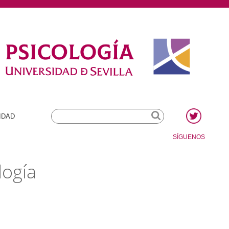
Search
IDAD
SÍGUENOS
logía