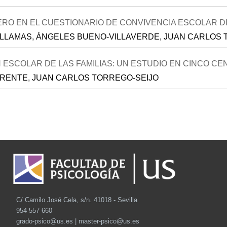
O EN EL CUESTIONARIO DE CONVIVENCIA ESCOLAR DIR
-LLAMAS, ÁNGELES BUENO-VILLAVERDE, JUAN CARLOS 
ÓN ESCOLAR DE LAS FAMILIAS: UN ESTUDIO EN CINCO 
ORENTE, JUAN CARLOS TORREGO-SEIJO
C/ Camilo José Cela, s/n. 41018 - Sevilla
954 557 660
grado-psico@us.es | master-psico@us.es