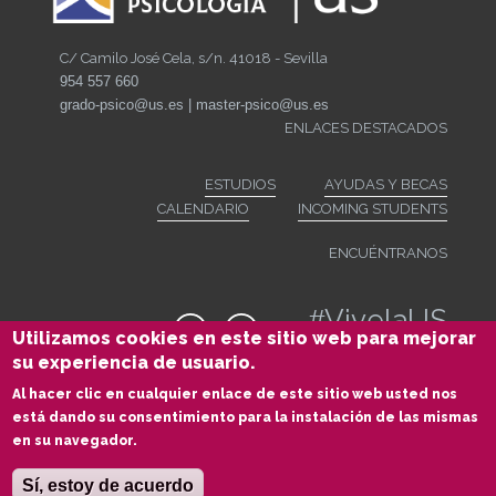
C/ Camilo José Cela, s/n. 41018 - Sevilla
954 557 660
grado-psico@us.es | master-psico@us.es
ENLACES DESTACADOS
ESTUDIOS
AYUDAS Y BECAS
CALENDARIO
INCOMING STUDENTS
ENCUÉNTRANOS
#
VivelaUS
Utilizamos cookies en este sitio web para mejorar
su experiencia de usuario.
Al hacer clic en cualquier enlace de este sitio web usted nos
*Usamos lenguaje no sexista. Las referencias en género masculino, por
está dando su consentimiento para la instalación de las mismas
economía del lenguaje, deben entenderse como un género gramatical
en su navegador.
no marcado | ©2020 Facultad de Psicología Universidad de Sevilla |
Todos los derechos reservados
|
Aviso legal
Sí, estoy de acuerdo