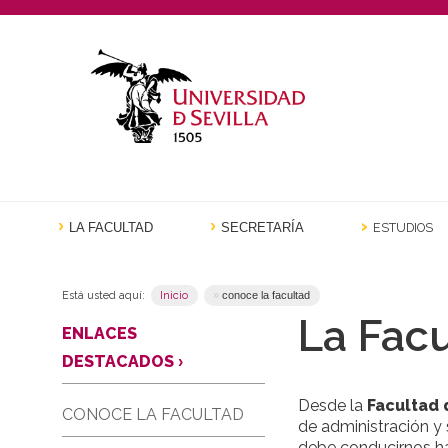
ESTUDIOS
LA FACULTAD
SECRETARÍA
Está usted aquí:
Inicio
conoce la facultad
La Fac
ENLACES
DESTACADOS
›
Desde la
Facultad 
CONOCE LA FACULTAD
de administración y
debe conducirnos h