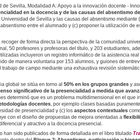
 de Sevilla, Modalidad A: Apoyo a la innovación docente - Inno
sencialidad en la docencia y de las causas del absentismo d
 Universidad de Sevilla y las causas del absentismo mediante (a
l absentismo entre el alumnado y (c) proponer la utilización de
recoger de forma directa la perspectiva de la comunidad univers
al, 50 profesores y profesoras del título, y 203 estudiantes, 
lizadas incluyeron un registro informático de la asistencia rea
ido de manera voluntaria por 153 alumnos, y guiones de entrev
 trabajo de campo mediante una exhaustiva revisión sistemática d
a global se sitúa en torno al
50% en los grupos grandes
y as
enso significativo de la presencialidad a medida que avanz
ones determinó que es un problema multidimensional en el que in
metodologías docentes
, por ejemplo clases basadas puramente e
esidad de presencialidad y (c) los
aspectos contextuales
como 
cluye con el diseño de propuestas de mejora orientadas a
flexibi
iferencial y atractivo a la docencia presencial.
o han sido publicados de forma detallada en el libro titulado
Tr
ente dentro del
Bloque 2: Absentismo, participación y bienes