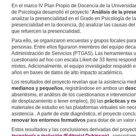
En el marco IV Plan Propio de Docencia de la Universidad
de Psicologia desarrolló el proyecto "
Análisis de la pre
analizar la presencialidad en el Grado en Psicología de la
presencialidad en la docencia, (b) analizar las causas de
que refuercen la presencialidad.
Para ello, se organizaron encuestas y grupos focales para 
personas. Entre ellos figuraron miembros del equipo decan
Administración de Servicios (PTGAS). Las herramientas uti
cuestionario
ad hoc
con escala Likert de 33 ítems respond
mixtos. Adicionalmente, el equipo investigador respaldó el
años en bases de datos de alto impacto académico.
Los resultados del proyecto revelan que la asistencia medi
medianos y pequeños
, registrándose en ambos un
desc
absentismo, el análisis de los cuestionarios e intervenci
de desplazamiento o tener empleo), (b) las
prácticas y 
materiales de estudio en las plataformas virtuales sin nec
asistencia . A partir de este diagnóstico, el proyecto con
renovar los entornos formativos
para dotar de un valor d
Estos resultados y las conclusiones derivadas del proyect
tecnología e inclusión
(Editorial Dykinson)
, concretam