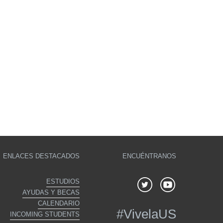
ENLACES DESTACADOS
ENCUÉNTRANOS
ESTUDIOS
AYUDAS Y BECAS
CALENDARIO
#
VivelaUS
INCOMING STUDENTS