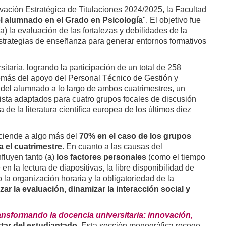
vación Estratégica de Titulaciones 2024/2025, la Facultad
el alumnado en el Grado en Psicología
". El objetivo fue
) la evaluación de las fortalezas y debilidades de la
 estrategias de enseñanza para generar entornos formativos
itaria, logrando la participación de un total de 258
además del apoyo del Personal Técnico de Gestión y
l del alumnado a lo largo de ambos cuatrimestres, un
ista adaptados para cuatro grupos focales de discusión
e la literatura científica europea de los últimos diez
ciende a algo más del
70% en el caso de los grupos
a el cuatrimestre
. En cuanto a las causas del
fluyen tanto (a)
los factores personales
(como el tiempo
n la lectura de diapositivas, la libre disponibilidad de
la organización horaria y la obligatoriedad de la
lizar la evaluación, dinamizar la interacción social y
ansformando la docencia universitaria: innovación,
tar del estudiantado
. Esta sección monográfica recoge