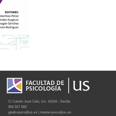
C/ Camilo José Cela, s/n. 41018 - Sevilla
954 557 660
grado-psico@us.es | master-psico@us.es