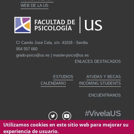
WEB DE LA US
C/ Camilo José Cela, s/n. 41018 - Sevilla
954 557 660
grado-psico@us.es | master-psico@us.es
ENLACES DESTACADOS
ESTUDIOS
AYUDAS Y BECAS
CALENDARIO
INCOMING STUDENTS
ENCUÉNTRANOS
#
VivelaUS
Utilizamos cookies en este sitio web para mejorar su
experiencia de usuario.