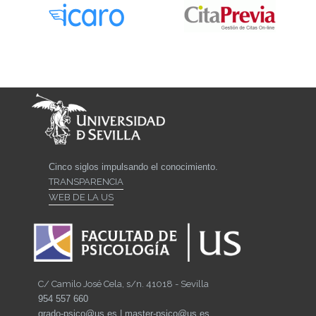
Cinco siglos impulsando el conocimiento.
TRANSPARENCIA
WEB DE LA US
C/ Camilo José Cela, s/n. 41018 - Sevilla
954 557 660
grado-psico@us.es | master-psico@us.es